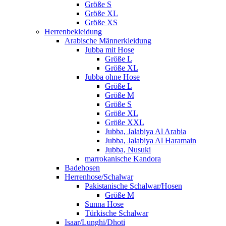
Größe S
Größe XL
Größe XS
Herrenbekleidung
Arabische Männerkleidung
Jubba mit Hose
Größe L
Größe XL
Jubba ohne Hose
Größe L
Größe M
Größe S
Größe XL
Größe XXL
Jubba, Jalabiya Al Arabia
Jubba, Jalabiya Al Haramain
Jubba, Nusuki
marrokanische Kandora
Badehosen
Herrenhose/Schalwar
Pakistanische Schalwar/Hosen
Größe M
Sunna Hose
Türkische Schalwar
Isaar/Lunghi/Dhoti