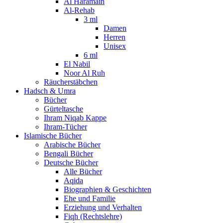
Al Haramain
Al-Rehab
3 ml
Damen
Herren
Unisex
6 ml
El Nabil
Noor Al Ruh
Räucherstäbchen
Hadsch & Umra
Bücher
Gürteltasche
Ihram Niqab Kappe
Ihram-Tücher
Islamische Bücher
Arabische Bücher
Bengali Bücher
Deutsche Bücher
Alle Bücher
Aqida
Biographien & Geschichten
Ehe und Familie
Erziehung und Verhalten
Fiqh (Rechtslehre)