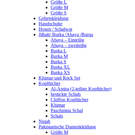
Größe L
Größe M
Größe S
Gebetskleidung
Handschuhe
Hosen / Schalwar
Jilbab/ Burka /Abaya /Burqa
Abaya – Einteilig
Abaya – zweiteilig
Burka L
Burka M
Burka S
Burka XL
Burka XS
Khimar und Rock Set
Kopftücher
Al-Amira (2-teilige Kopftücher)
bestickte Schals
Chiffon Kopftücher
Khimar
Paschmina Schal
Schals
Niqab
Pakistanische Damenkleidung
Größe M