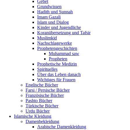
Gebet
Grundwissen
Hadith und Sunnah
Imam Gazali
Islam und Dialog
Kinder und Jugendliche
Koranübersetzung und Tafsir
Muslimkid
Nachschlagewerke
Prophetengeschichten
Muhammad saw
Propheten
Prophetische Medizin
Spirituelles
Über das Leben danach
Wichtiges für Frauen
Englische Bücher
Farsi / Persische Bücher
Französische Bücher
Pashto Bücher
Türkische Bücher
Urdu Bücher
Islamische Kleidung
Damenbekleidung
Arabische Damenkleidung