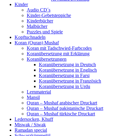
Kinder
Audio CD´s
Kinder-Gebetsteppiche
Kinderbücher
Malbücher
Puzzles und Spiele
Kopftuchnadeln
Koran (Quran) Mushaf
Koran mit Tadschwied-Farbcodes
Koranübersetzung mit Erklärung
Koranübersetzungen
Koranübersetzung in Deutsch
Koranübersetzung in Englisch
Koranübersetzung in Farsi
Koranübersetzung in Französich
Koranübersetzung in Urdu
Lernmaterial
Mansil
Quran – Mushaf arabischer Druckart
Quran – Mushaf pakistanische Druckart
Quran – Mushaf türkische Druckart
Ledersocken, Khuff
Miswak / Siwak
Ramadan special
Schwarzkümmelöl