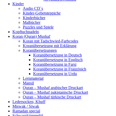
Kinder
Audio CD´s
Kinder-Gebetsteppiche
Kinderbücher
Malbücher
Puzzles und Spiele
Kopftuchnadeln
Koran (Quran) Mushaf
Koran mit Tadschwied-Farbcodes
Koranübersetzung mit Erklärung
Koranübersetzungen
Koranübersetzung in Deutsch
Koranübersetzung in Englisch
Koranübersetzung in Farsi
Koranübersetzung in Französich
Koranübersetzung in Urdu
Lernmaterial
Mansil
Quran – Mushaf arabischer Druckart
Quran – Mushaf pakistanische Druckart
Quran – Mushaf türkische Druckart
Ledersocken, Khuff
Miswak / Siwak
Ramadan special
Schwarzkümmelöl