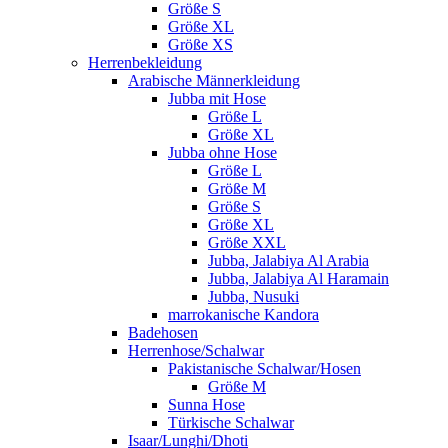
Größe S
Größe XL
Größe XS
Herrenbekleidung
Arabische Männerkleidung
Jubba mit Hose
Größe L
Größe XL
Jubba ohne Hose
Größe L
Größe M
Größe S
Größe XL
Größe XXL
Jubba, Jalabiya Al Arabia
Jubba, Jalabiya Al Haramain
Jubba, Nusuki
marrokanische Kandora
Badehosen
Herrenhose/Schalwar
Pakistanische Schalwar/Hosen
Größe M
Sunna Hose
Türkische Schalwar
Isaar/Lunghi/Dhoti