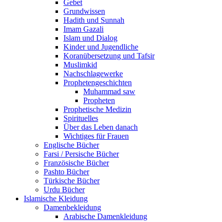
Gebet
Grundwissen
Hadith und Sunnah
Imam Gazali
Islam und Dialog
Kinder und Jugendliche
Koranübersetzung und Tafsir
Muslimkid
Nachschlagewerke
Prophetengeschichten
Muhammad saw
Propheten
Prophetische Medizin
Spirituelles
Über das Leben danach
Wichtiges für Frauen
Englische Bücher
Farsi / Persische Bücher
Französische Bücher
Pashto Bücher
Türkische Bücher
Urdu Bücher
Islamische Kleidung
Damenbekleidung
Arabische Damenkleidung