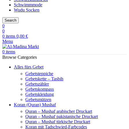
Schwimmmode
Wudu Socken
Search
0
0
0
items
0,00
€
Menu
0
items
Browse Categories
Alles fürs Gebet
Gebetsteppiche
Gebetskette – Tasbih
Gebetszähler
Gebetskompass
Gebetskleidung
Gebetsmützen
Koran (Quran) Mushaf
Quran – Mushaf arabischer Druckart
Quran – Mushaf pakistanische Druckart
Quran – Mushaf türkische Druckart
Koran mit Tadschwied-Farbcodes