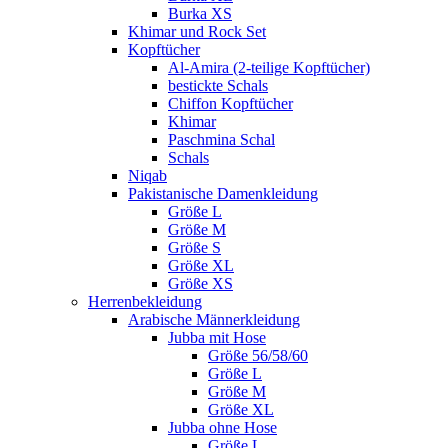
Burka XS
Khimar und Rock Set
Kopftücher
Al-Amira (2-teilige Kopftücher)
bestickte Schals
Chiffon Kopftücher
Khimar
Paschmina Schal
Schals
Niqab
Pakistanische Damenkleidung
Größe L
Größe M
Größe S
Größe XL
Größe XS
Herrenbekleidung
Arabische Männerkleidung
Jubba mit Hose
Größe 56/58/60
Größe L
Größe M
Größe XL
Jubba ohne Hose
Größe L