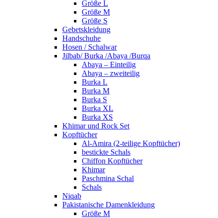
Größe L
Größe M
Größe S
Gebetskleidung
Handschuhe
Hosen / Schalwar
Jilbab/ Burka /Abaya /Burqa
Abaya – Einteilig
Abaya – zweiteilig
Burka L
Burka M
Burka S
Burka XL
Burka XS
Khimar und Rock Set
Kopftücher
Al-Amira (2-teilige Kopftücher)
bestickte Schals
Chiffon Kopftücher
Khimar
Paschmina Schal
Schals
Niqab
Pakistanische Damenkleidung
Größe M