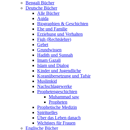
Bengali Bücher
Deutsche Bücher
Alle Bücher
Aqida
Biographien & Geschichten
Ehe und Familie
Erziehung und Verhalten
Fiqh (Rechtslehre)
Gebet
Grundwissen
Hadith und Sunnah
Imam Gazali
Islam und Dialog
Kinder und Jugendliche
Koranübersetzung und Tafsir
Muslimkid
Nachschlagewerke
Prophetengeschichten
Muhammad saw
Propheten
Prophetische Medizin
Spirituelles
Über das Leben danach
Wichtiges für Frauen
Englische Bücher