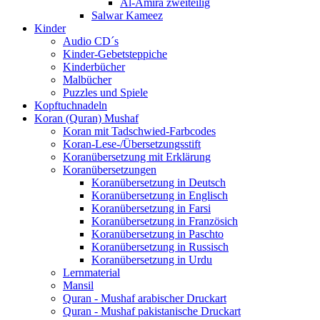
Al-Amira zweiteilig
Salwar Kameez
Kinder
Audio CD´s
Kinder-Gebetsteppiche
Kinderbücher
Malbücher
Puzzles und Spiele
Kopftuchnadeln
Koran (Quran) Mushaf
Koran mit Tadschwied-Farbcodes
Koran-Lese-/Übersetzungsstift
Koranübersetzung mit Erklärung
Koranübersetzungen
Koranübersetzung in Deutsch
Koranübersetzung in Englisch
Koranübersetzung in Farsi
Koranübersetzung in Französich
Koranübersetzung in Paschto
Koranübersetzung in Russisch
Koranübersetzung in Urdu
Lernmaterial
Mansil
Quran - Mushaf arabischer Druckart
Quran - Mushaf pakistanische Druckart