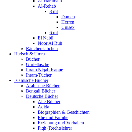
Al Haramain
Al-Rehab
3 ml
Damen
Herren
Unisex
6 ml
El Nabil
Noor Al Ruh
Räucherstäbchen
Hadsch & Umra
Bücher
Gürteltasche
Ihram Niqab Kappe
Ihram-Tücher
Islamische Bücher
Arabische Bücher
Bengali Bücher
Deutsche Bücher
Alle Bücher
Aqida
Biographien & Geschichten
Ehe und Familie
Erziehung und Verhalten
Fiqh (Rechtslehre)