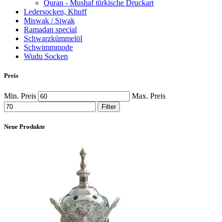
Quran - Mushaf türkische Druckart
Ledersocken, Khuff
Miswak / Siwak
Ramadan special
Schwarzkümmelöl
Schwimmmode
Wudu Socken
Preis
Min. Preis
Max. Preis
Filter
Neue Produkte