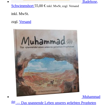
Badehose,
Schwimmshort
55,00
€
inkl. MwSt, zzgl. Versand
inkl. MwSt.
zzgl.
Versand
Muhammad
ﷺ — Das spannende Leben unseres geliebten Propheten