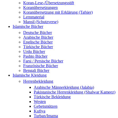
Koran-Lese-/Übersetzungsstift
Koranübersetzungen
Koranübersetzung mit Erklärung (Tafsier)
Lernmaterial
Mansil (Schutzverse)
Islamische Bücher
Deutsche Bücher
Arabische Bücher
Englische Bücher
Türkische Bücher
Urdu Bücher
Pashto Bücher
Farsi / Persische Bücher
Französische Bücher
Bengali Bücher
Islamische Kleidung
Herrenbekleidung
Arabische Männerkleidung (Jalabia)
Pakistanische Herrenkleidung (Shalwar Kameez)
Türkische Bekleidung
Westen
Gebetsmützen
Kufiya
Turban/Imama