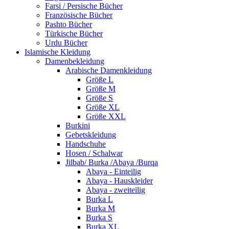
Farsi / Persische Bücher
Französische Bücher
Pashto Bücher
Türkische Bücher
Urdu Bücher
Islamische Kleidung
Damenbekleidung
Arabische Damenkleidung
Größe L
Größe M
Größe S
Größe XL
Größe XXL
Burkini
Gebetskleidung
Handschuhe
Hosen / Schalwar
Jilbab/ Burka /Abaya /Burqa
Abaya - Einteilig
Abaya - Hauskleider
Abaya - zweiteilig
Burka L
Burka M
Burka S
Burka XL