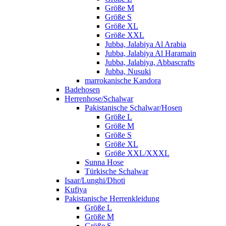
Größe M
Größe S
Größe XL
Größe XXL
Jubba, Jalabiya Al Arabia
Jubba, Jalabiya Al Haramain
Jubba, Jalabiya, Abbascrafts
Jubba, Nusuki
marrokanische Kandora
Badehosen
Herrenhose/Schalwar
Pakistanische Schalwar/Hosen
Größe L
Größe M
Größe S
Größe XL
Größe XXL/XXXL
Sunna Hose
Türkische Schalwar
Isaar/Lunghi/Dhoti
Kufiya
Pakistanische Herrenkleidung
Größe L
Größe M
Größe S