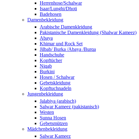
Herrenhose/Schalwar
Isaar/Lunghi/Dhoti
Badehosen
Damenbekleidung
Arabische Damenkleidung
Pakistanische Damenkleidung (Shalwar Kameez)
Abaya
Khimar und Rock Set
Jilbab/ Burka /Abaya /Burqa
Handschuhe
Kopftücher
Niqab
Burkini
Hosen / Schalwar
Gebetskleidung
Kopftuchnadeln
Jungenbekleidung
Jalabiya (arabisch)
Salwar Kameez (pakistanisch)
Westen
Sunna Hosen
Gebetsmützen
Mädchenbekleidung
Salwar Kameez