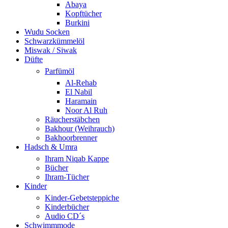
Abaya
Kopftücher
Burkini
Wudu Socken
Schwarzkümmelöl
Miswak / Siwak
Düfte
Parfümöl
Al-Rehab
El Nabil
Haramain
Noor Al Ruh
Räucherstäbchen
Bakhour (Weihrauch)
Bakhoorbrenner
Hadsch & Umra
Ihram Niqab Kappe
Bücher
Ihram-Tücher
Kinder
Kinder-Gebetsteppiche
Kinderbücher
Audio CD´s
Schwimmmode