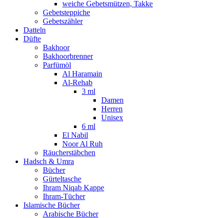
weiche Gebetsmützen, Takke
Gebetsteppiche
Gebetszähler
Datteln
Düfte
Bakhoor
Bakhoorbrenner
Parfümöl
Al Haramain
Al-Rehab
3 ml
Damen
Herren
Unisex
6 ml
El Nabil
Noor Al Ruh
Räucherstäbchen
Hadsch & Umra
Bücher
Gürteltasche
Ihram Niqab Kappe
Ihram-Tücher
Islamische Bücher
Arabische Bücher